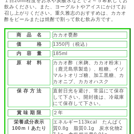
１日20ml程度をお水や炭酸水などで２～５希釈してお
飲みください。また、ヨーグルトやアイスにかけてお
召し上がりください。重久雅志のおすすめは、カカオ
酢をビールまたは焼酎で割って飲む飲み方です。
商 品 名
カカオ甕酢
価 格
1350円（税込）
内 容 量
185ml
原 材 料
カカオ酢（米麹、カカオ粉末）
（鹿児島県製造）、粗糖、イソ
マルトオリゴ糖、加工黒糖、カ
カオニブ、カカオハスク
保 存 方 法
直射日光を避け、常温にて保存
して下さい。開封後は、冷蔵庫
にて保存して下さい。
賞 味 期 限
２年
栄養成分表示
エネルギー113kcal たんぱく
100ｍｌあたり
質0.8g 脂質0.1g 炭水化物2