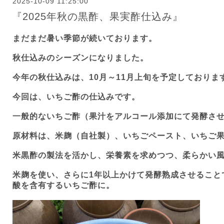
2025-10-09 11:25:00
『2025年秋の黒酢、果実酢仕込み』
まだまだ暑い季節が続いております。
秋仕込みのシーズンになりました。
今年の秋仕込みは、
10
月～
11
月上旬を予定しておりま
今回は、いちご酢の仕込みです。
一般的ないちご酢（果汁をアルコール添加にて発酵さ
原材料は、米麹（自社製）、いちごペースト、いちご
米黒酢の製法を活かし、栄養素を求めつつ、柔らかい
米麹を使い、さらに
1
年以上かけて発酵熟成させること
酸を含有するいちご酢に。