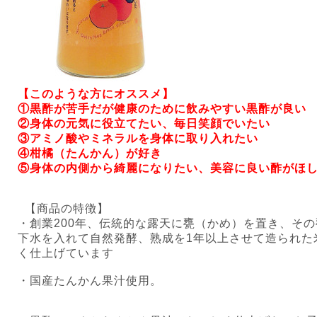
【このような方にオススメ】
①黒酢が苦手だが健康のために飲みやすい黒酢が良い
②身体の元気に役立てたい、毎日笑顔でいたい
③アミノ酸やミネラルを身体に取り入れたい
④柑橘（たんかん）が好き
⑤身体の内側から綺麗になりたい、美容に良い酢がほし
【商品の特徴】
・創業200年、伝統的な露天に甕（かめ）を置き、そ
下水を入れて自然発酵、熟成を1年以上させて造られた
く仕上げています
・国産たんかん果汁使用。