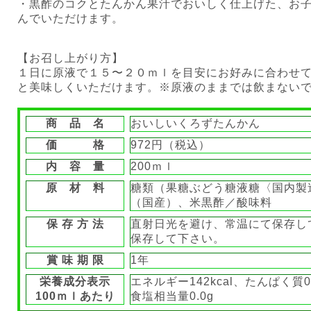
・黒酢のコクとたんかん果汁でおいしく仕上げた、お
んでいただけます。
【お召し上がり方】
１日に原液で１５〜２０ｍｌを目安にお好みに合わせ
と美味しくいただけます。※原液のままでは飲まない
商 品 名
おいしいくろずたんかん
価 格
972円（税込）
内 容 量
200ｍｌ
原 材 料
糖類（果糖ぶどう糖液糖〈国内製
（国産）、米黒酢／酸味料
保 存 方 法
直射日光を避け、常温にて保存し
保存して下さい。
賞 味 期 限
1年
栄養成分表示
エネルギー142kcal、たんぱく質0.
100ｍｌあたり
食塩相当量0.0g