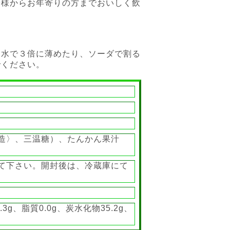
子様からお年寄りの方までおいしく飲
て水で３倍に薄めたり、ソーダで割る
でください。
造〉、三温糖）、たんかん果汁
て下さい。開封後は、冷蔵庫にて
3g、脂質0.0g、炭水化物35.2g、