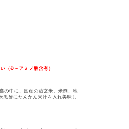
い（Ð－アミノ酸含有）
の甕の中に、国産の蒸玄米、米麹、地
米黒酢にたんかん果汁を入れ美味し