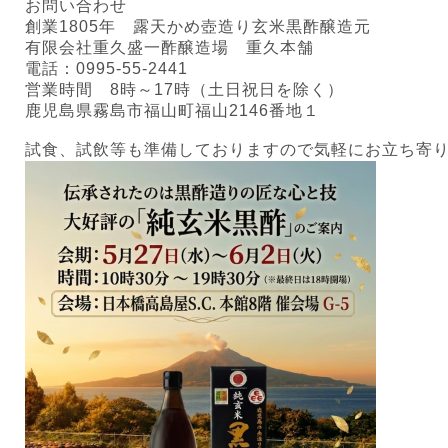
お問い合わせ
創業
1805
年 露天かめ壺造り玄米黒酢醸造元
有限会社重久盛一酢醸造場 重久本舗
電話：
0995-55-2441
営業時間
8
時～
17
時（土日祝日を除く）
鹿児島県霧島市福山町福山
2146
番地１
試食、試飲等も準備しておりますので気軽にお立ち寄