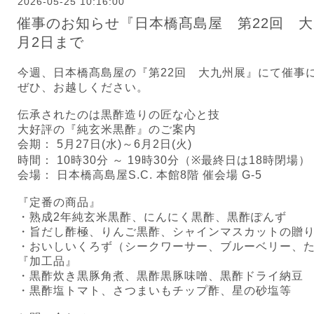
2026-05-25 10:16:00
催事のお知らせ『日本橋髙島屋 第22回 大九
月2日まで
今週、日本橋髙島屋の『第
22
回 大九州展』にて催事
ぜひ、お越しください。
伝承されたのは黒酢造りの匠な心と技
大好評の『純玄米黒酢』のご案内
会期：
5
月
27
日
(
水
)
～
6
月
2
日
(
火
)
時間：
10
時
30
分 ～
19
時
30
分（
※
最終日は
18
時閉場）
会場： 日本橋高島屋
S.C.
本館
8
階 催会場
G-5
『定番の商品』
・熟成
2
年純玄米黒酢、にんにく黒酢、黒酢ぽんず
・旨だし酢極、りんご黒酢、シャインマスカットの贈
・おいしいくろず（シークワーサー、ブルーベリー、
『加工品』
・黒酢炊き黒豚角煮、黒酢黒豚味噌、黒酢ドライ納豆
・黒酢塩トマト、さつまいもチップ酢、星の砂塩等