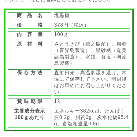
商 品 名
塩黒糖
価 格
378円（税込）
内 容 量
100ｇ
原 材 料
さとうきび（徳之島産）、粗糖
（喜界島製造）、黒砂糖（奄美
諸島製造）、水飴、食塩（与論
島製造）
保 存 方 法
直射日光、高温多湿を避け、常
温にて保存して下さい。開封後
はお早めにお召し上がりくださ
い。
賞 味 期 限
1年
栄養成分表示
エネルギー382kcal、たんぱく
100ｇあたり
質0.2g、脂質0g、炭水化物95.4
g、食塩相当量0.8g