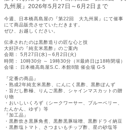
九州展』2026年5月27日～6月2日まで
今週、日本橋髙島屋の『第
22
回 大九州展』にて催事
にて商品販売させていただきます。
ぜひ、お越しください。
伝承されたのは黒酢造りの匠な心と技
大好評の『純玄米黒酢』のご案内
会期：
5
月
27
日
(
水
)
～
6
月
2
日
(
火
)
時間：
10
時
30
分 ～
19
時
30
分（
※
最終日は
18
時閉場）
会場： 日本橋高島屋
S.C.
本館
8
階 催会場
G-5
『定番の商品』
・熟成
2
年純玄米黒酢、にんにく黒酢、黒酢ぽんず
・旨だし酢極、りんご黒酢、シャインマスカットの贈
り物
・おいしいくろず（シークワーサー、ブルーベリー、
たんかん、ゆず）等
『加工品』
・黒酢炊き黒豚角煮、黒酢黒豚味噌、黒酢ドライ納豆
・黒酢塩トマト、さつまいもチップ酢、星の砂塩等