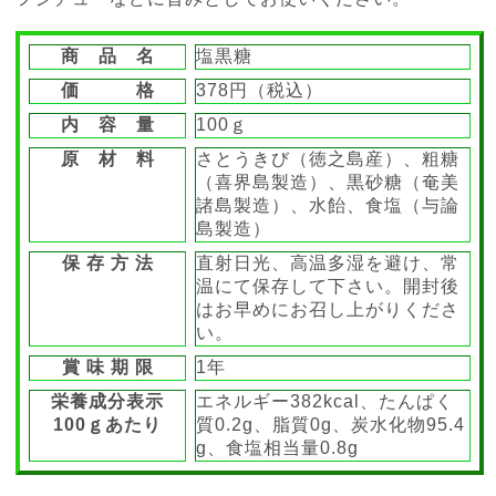
商 品 名
塩黒糖
価 格
378円（税込）
内 容 量
100ｇ
原 材 料
さとうきび（徳之島産）、粗糖
（喜界島製造）、黒砂糖（奄美
諸島製造）、水飴、食塩（与論
島製造）
保 存 方 法
直射日光、高温多湿を避け、常
温にて保存して下さい。開封後
はお早めにお召し上がりくださ
い。
賞 味 期 限
1年
栄養成分表示
エネルギー382kcal、たんぱく
100ｇあたり
質0.2g、脂質0g、炭水化物95.4
g、食塩相当量0.8g