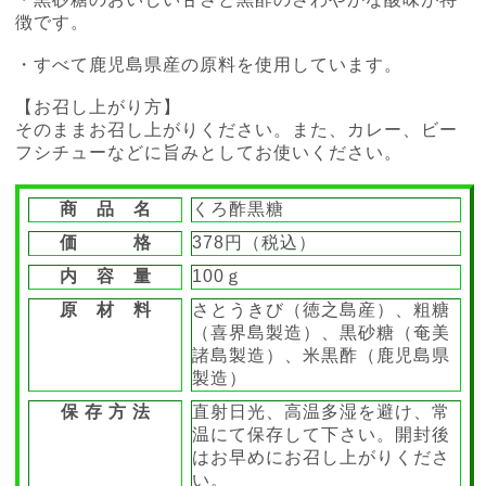
徴です。
・すべて鹿児島県産の原料を使用しています。
【お召し上がり方】
そのままお召し上がりください。また、カレー、ビー
フシチューなどに旨みとしてお使いください。
商 品 名
くろ酢黒糖
価 格
378円（税込）
内 容 量
100ｇ
原 材 料
さとうきび（徳之島産）、粗糖
（喜界島製造）、黒砂糖（奄美
諸島製造）、米黒酢（鹿児島県
製造）
保 存 方 法
直射日光、高温多湿を避け、常
温にて保存して下さい。開封後
はお早めにお召し上がりくださ
い。