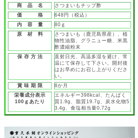
商 品 名
さつまいもチップ酢
価 格
648円（税込）
内 容 量
80ｇ
原 材 料
さつまいも（鹿児島県産）、植
物性油脂、グラニュー糖、米黒
酢濃縮粉末
保 存 方 法
直射日光、高温多湿を避け、常
温にて保存して下さい。開封後
はお早めにお召し上がりくださ
い。
賞 味 期 限
8か月
栄養成分表示
エネルギー398kcal、たんぱく
100ｇあたり
質1.9g、脂質19.7g、炭水化物5
3.4g、食塩相当量0.72g