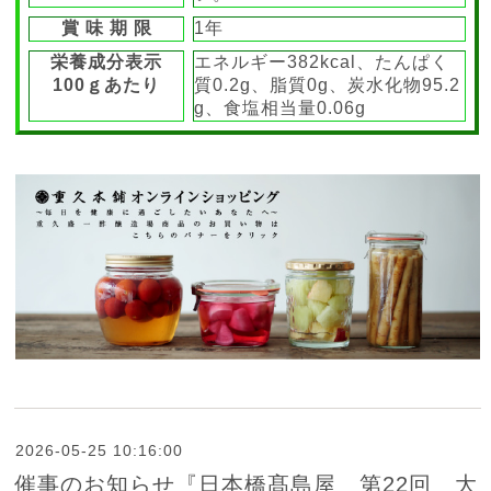
賞 味 期 限
1年
栄養成分表示
エネルギー382kcal、たんぱく
100ｇあたり
質0.2g、脂質0g、炭水化物95.2
g、食塩相当量0.06g
2026-05-25 10:16:00
催事のお知らせ『日本橋髙島屋 第22回 大