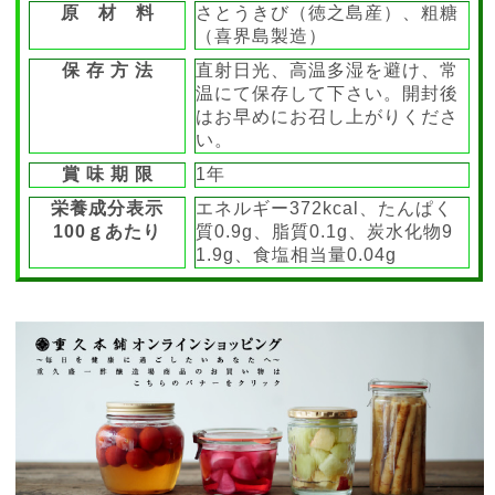
原 材 料
さとうきび（徳之島産）、粗糖
（喜界島製造）
保 存 方 法
直射日光、高温多湿を避け、常
温にて保存して下さい。開封後
はお早めにお召し上がりくださ
い。
賞 味 期 限
1年
栄養成分表示
エネルギー372kcal、たんぱく
100ｇあたり
質0.9g、脂質0.1g、炭水化物9
1.9g、食塩相当量0.04g