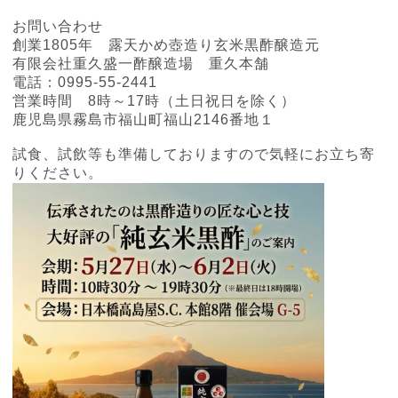
お問い合わせ
創業
1805
年 露天かめ壺造り玄米黒酢醸造元
有限会社重久盛一酢醸造場 重久本舗
電話：
0995-55-2441
営業時間
8
時～
17
時（土日祝日を除く）
鹿児島県霧島市福山町福山
2146
番地１
試食、試飲等も準備しておりますので気軽にお立ち寄
りください。