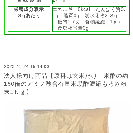
賞 味 期 限
2年間
栄養成分表示
エネルギー8kcal たんぱく質0.
３gあたり
1g 脂質0g 炭水化物2.８g
（糖質1.7ｇ 食物繊維1.1ｇ）
食塩相当量0g
2023-11-24 15:14:00
法人様向け商品【原料は玄米だけ。米酢の約
160倍のアミノ酸含有量米黒酢濃縮もろみ粉
末1ｋｇ】