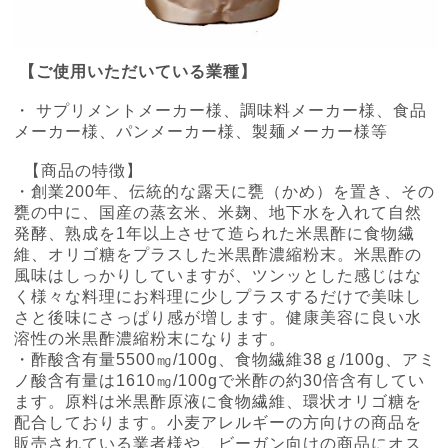
【ご使用いただいている業種】
・ サプリメントメーカー様、調味料メーカー様、食品
メーカー様、パンメーカー様、製麺メーカー様等
【商品の特徴】
・創業200年、伝統的な露天に甕（かめ）を置き、その
甕の中に、国産の蒸玄米、米麹、地下水を入れて自然
発酵、熟成を1年以上させて造られた米黒酢に食物繊
維、オリゴ糖をプラスした米黒酢濃縮粉末。米黒酢の
風味はしっかりしていますが、ツンッとした感じはな
く様々な料理にお料理に少しプラスするだけで美味し
さと後味にさっぱり感が増します。健康美容に良い水
溶性の米黒酢濃縮粉末になります。
・酢酸含有量5500㎎/100g、食物繊維38ｇ/100g、
アミ
ノ酸含有量は1610㎎/100gで米酢の約30倍含有してい
ます。原料は米黒酢原液に食物繊維、環状オリゴ糖を
配合しております。小麦アレルギーの方向けの商品を
販売されている業者様や、ビーガン向けの商品にオス