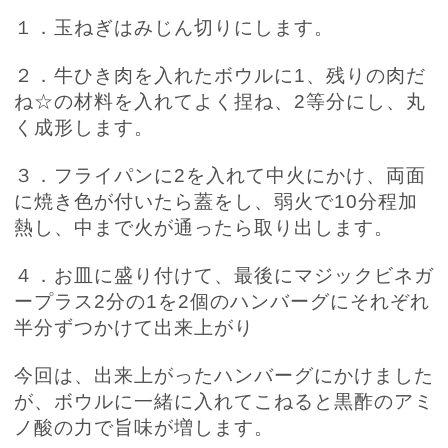
１．玉ねぎはみじん切りにします。
２．牛ひき肉を入れたボウルに
1
、残りの肉だ
ね☆の材料を入れてよく捏ね、
2
等分にし、丸
く成形します。
３．フライパンに
2
を入れて中火にかけ、両面
に焼き色が付いたら蓋をし、弱火で
10
分程加
熱し、中まで火が通ったら取り出します。
４．お皿に盛り付けて、最後にマジックビネガ
ープラス
2
分の
1
を
2
個のハンバーグにそれぞれ
半分ずつかけて出来上がり
今回は、出来上がったハンバーグにかけました
が、ボウルに一緒に入れてこねると黒酢のアミ
ノ酸の力で旨味が増します。