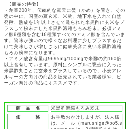
【商品の特徴】
・創業200年、伝統的な露天に甕（かめ）を置き、その
甕の中に、国産の蒸玄米、米麹、地下水を入れて自然
発酵、熟成を1年以上させて造られた米黒酢に玄米をプ
ラスして粉末にした米黒酢濃縮もろみ粉末。必須アミ
ノ酸8種類を含む18種類すべてのアミノ酸を含んでいま
す。旨味が強いので様々なお料理に少しプラスするだ
けで美味しさが増しさらに健康美容に良い米黒酢濃縮
もろみ粉末になります。
・
アミノ酸含有量は9695mg/100mgで米酢の約160倍
以上含有しています。原料はシンプルに甕壺に入った
米黒酢丸ごとに玄米をプラスしているので、小麦アレ
ルギーの方向けの商品を販売されている業者様や、ビ
ーガン向けの商品にオススメです。
商 品 名
米黒酢濃縮もろみ粉末
価 格
お手数おかけしますが、法人様
は、メール（marushige@po5.s