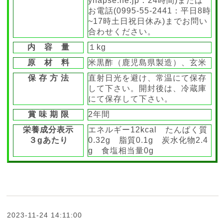
ynapse.ne.jp：24時間)または
お電話(0995-55-2441：平日8時
~17時土日祝日休み)までお問い
合わせください。
内 容 量
１kg
原 材 料
米黒酢（鹿児島県製造）、玄米
保 存 方 法
直射日光を避け、常温にて保存
して下さい。開封後は、冷蔵庫
にて保存して下さい。
賞 味 期 限
2年間
栄養成分表示
エネルギー12kcal たんぱく質
３gあたり
0.32g 脂質0.1g 炭水化物2.4
g 食塩相当量0g
2023-11-24 14:11:00