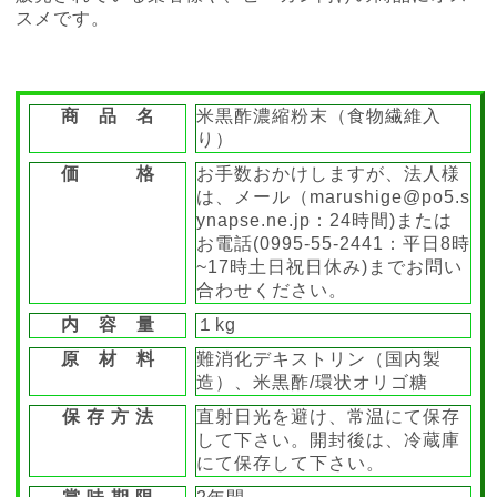
スメです。
商 品 名
米黒酢濃縮粉末（食物繊維入
り）
価 格
お手数おかけしますが、法人様
は、メール（marushige@po5.s
ynapse.ne.jp：24時間)または
お電話(0995-55-2441：平日8時
~17時土日祝日休み)までお問い
合わせください。
内 容 量
１kg
原 材 料
難消化デキストリン（国内製
造）、米黒酢/環状オリゴ糖
保 存 方 法
直射日光を避け、常温にて保存
して下さい。開封後は、冷蔵庫
にて保存して下さい。