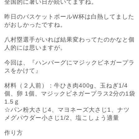
全国的に暑い日が続いてますね。
昨日のバスケットボール
W
杯は白熱してました
がおしかったですね。
八村塁選手がいれば結果変わってたのかなと個
人的には思いますが。
今回は、『ハンバーグにマジックビネガープラ
スをかけて』
材料（２人前）：牛ひき肉
400g
、玉ねぎ
1/4
個、卵
1
個、マジックビネガープラス
2
分の
1
袋
1.5
ｇ
☆パン粉大さじ
4
、マヨネーズ大さじ
1
、ナツ
メグパウダー小さじ
1/2
、塩こしょう適量
作り方