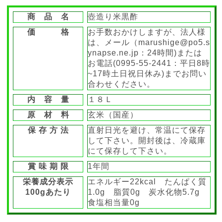
商 品 名
壺造り米黒酢
価 格
お手数おかけしますが、法人様
は、メール（marushige@po5.s
ynapse.ne.jp：24時間)または
お電話(0995-55-2441：平日8時
~17時土日祝日休み)までお問い
合わせください。
内 容 量
１８Ｌ
原 材 料
玄米（国産）
保 存 方 法
直射日光を避け、常温にて保存
して下さい。開封後は、冷蔵庫
にて保存して下さい。
賞 味 期 限
1年間
栄養成分表示
エネルギー22kcal たんぱく質
100gあたり
1.0g 脂質0g 炭水化物5.7g
食塩相当量0g