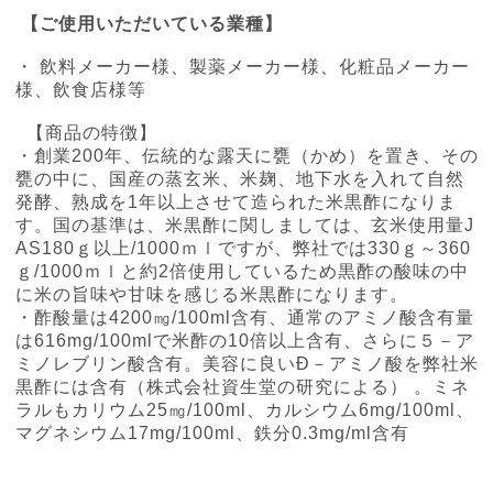
【ご使用いただいている業種】
・ 飲料メーカー様、製薬メーカー様、化粧品メーカー
様、飲食店様等
【商品の特徴】
・創業200年、伝統的な露天に甕（かめ）を置き、その
甕の中に、国産の蒸玄米、米麹、地下水を入れて自然
発酵、熟成を1年以上させて造られた米黒酢になりま
す。国の基準は、米黒酢に関しましては、玄米使用量J
AS180ｇ以上/1000ｍｌですが、弊社では330ｇ～360
ｇ/1000ｍｌと約2倍使用しているため黒酢の酸味の中
に米の旨味や甘味を感じる米黒酢になります。
・酢酸量は4200㎎/100ml含有、
通常のアミノ酸含有量
は616mg/100mlで米酢の10倍以上含有、さらに５－ア
ミノレブリン酸含有。
美容に良いÐ－アミノ酸を弊社米
黒酢には含有（株式会社資生堂の研究による） 。
ミネ
ラルもカリウム25㎎/100ml、カルシウム6mg/100ml、
マグネシウム17mg/100ml、鉄分0.3mg/ml含有