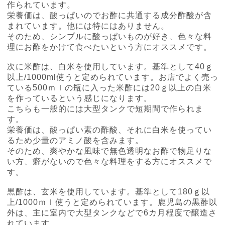
作られています。
栄養価は、酸っぱいのでお酢に共通する成分酢酸が含
まれています。他には特にはありません。
そのため、シンプルに酸っぱいものが好き、色々な料
理にお酢をかけて食べたいという方にオススメです。
次に米酢は、白米を使用しています。基準として
40
ｇ
以上
/1000ml
使うと定められています。お店でよく売っ
ている
500
ｍｌの瓶に入った米酢には
20
ｇ以上の白米
を作っているという感じになります。
こちらも一般的には大型タンクで短期間で作られま
す。
栄養価は、酸っぱい素の酢酸、それに白米を使ってい
るため少量のアミノ酸を含みます。
そのため、爽やかな風味で無色透明なお酢で物足りな
い方、癖がないので色々な料理をする方にオススメで
す。
黒酢は、玄米を使用しています。基準として
180
ｇ以
上
/1000
ｍｌ使うと定められています。鹿児島の黒酢以
外は、主に室内で大型タンクなどで
6
カ月程度で醸造さ
れています。