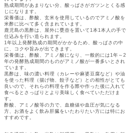
熟成期間があまりない分、酸っぱさがガツンとくる感
じになります。
栄養価は、酢酸、玄米を使用しているのでアミノ酸を
米酢に比べて多く含まれています。
鹿児島の黒酢は、屋外に甕壺を置いて
1
本
1
本人の手で
仕込みを行い造られます。
1
年以上発酵熟成の期間がかかるため、酸っぱさの中
に、コクや旨みが出てきます。
栄養価は、酢酸、アミノ酸になり、一般的には
1
年～
2
年の発酵熟成期間のものがアミノ酸が一番多いとされ
ています。
黒酢は、味の濃い料理（カレーや麻婆豆腐など）や油
を使った料理（揚げ物、餃子など）との相性がとても
良いので、それらの料理を作る際や作った後に入れて
食べるとさっぱりとより美味しく食べていただけま
す。
酢酸、アミノ酸等の力で、血糖値や血圧が気になる
方、お酒をよく飲み肝臓をいたわりたい方には特にお
すすめです。