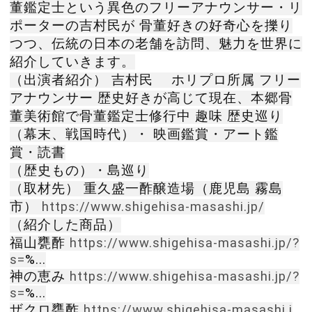
董鑑定士という異色のフリーアナウンサー・リ
ポーターの吉村民が 骨董好きの好奇心を擽り
つつ、伝統の日本の老舗を訪問、魅力を世界に
紹介していきます。
（出演者紹介） 吉村民 ホリプロ所属 フリー
アナウンサー 歴史好きが高じて現在、本郷骨
董美術館で骨董鑑定士修行中 趣味 歴史巡り
（幕末、戦国時代）・ 映画鑑賞・アート鑑
賞・読書
（歴史もの）・島巡り
（取材先） 重久盛一酢醸造場（鹿児島 霧島
市）
https://www.shigehisa-masashi.jp/
（紹介した商品）
福山甕酢
https://www.shigehisa-masashi.jp/?
s=
%...
神の恵み
https://www.shigehisa-masashi.jp/?
s=
%...
ザクロ甕酢
https://www.shigehisa-masashi.j