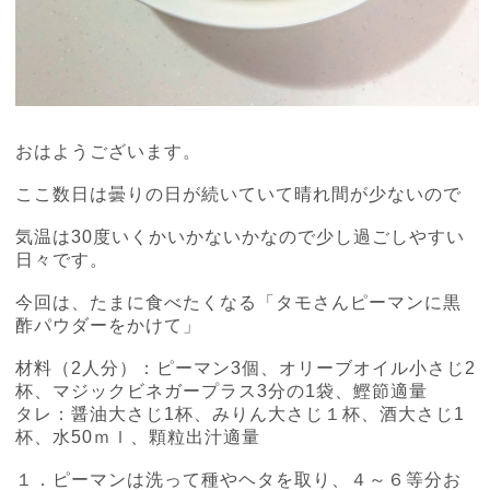
おはようございます。
ここ数日は曇りの日が続いていて晴れ間が少ないので
気温は
30
度いくかいかないかなので少し過ごしやすい
日々です。
今回は、たまに食べたくなる「タモさんピーマンに黒
酢パウダーをかけて」
材料（
2
人分）：ピーマン
3
個、オリーブオイル小さじ
2
杯、マジックビネガープラス
3
分の
1
袋、鰹節適量
タレ：醤油大さじ
1
杯、みりん大さじ１杯、酒大さじ
1
杯、水
50
ｍｌ、顆粒出汁適量
１．ピーマンは洗って種やヘタを取り、４～６等分お