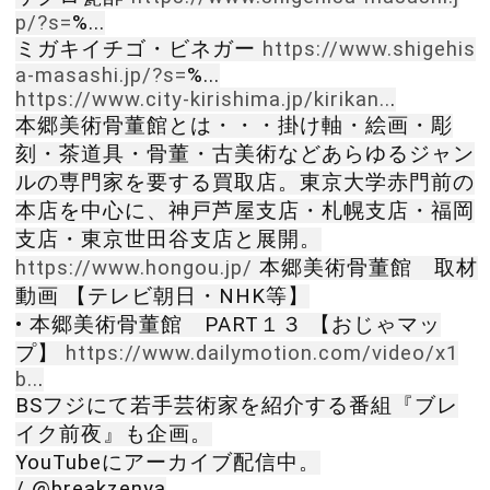
p/?s=
%...
ミガキイチゴ・ビネガー
https://www.shigehis
a-masashi.jp/?s=
%...
https://www.city-kirishima.jp/kirikan..
.
本郷美術骨董館とは・・・掛け軸・絵画・彫
刻・茶道具・骨董・古美術などあらゆるジャン
ルの専門家を要する買取店。東京大学赤門前の
本店を中心に、神戸芦屋支店・札幌支店・福岡
支店・東京世田谷支店と展開。
https://www.hongou.jp/
本郷美術骨董館
取材
動画 【テレビ朝日・NHK等】
• 本郷美術骨董館 PART１３ 【おじゃマッ
プ】
https://www.dailymotion.com/video/x1
b..
.
BSフジにて若手芸術家を紹介する番組『ブレ
イク前夜』も企画。
YouTubeにアーカイブ配信中。
/ @breakzenya